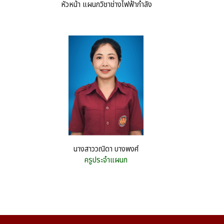
หัวหน้า แผนกวิชาช่างไฟฟ้ากำลัง
นางสาววณิดา บางพงศ์
ครูประจำแผนก