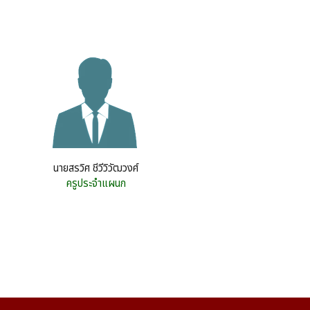
นายสรวิศ ชีวีวิวัฒวงศ์
ครูประจำแผนก