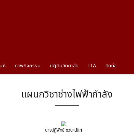
นธ์
ภาพกิจกรรม
ปฏิทินวิทยาลัย
ITA
ติดต่อ
แผนกวิชาช่างไฟฟ้ากำลัง
นายปฏิพัทธ์ ชวนานันท์