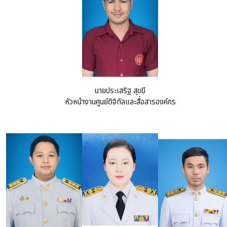
นายประเสริฐ สุขขี
หัวหน้างานศูนย์ดิจิทัลและสื่อสารองค์กร