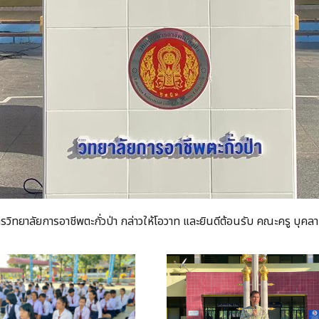
วิทยาลัยการอาชีพตะกั่วป่า กล่าวให้โอวาท และยินดีต้อนรับ คณะครู บุ